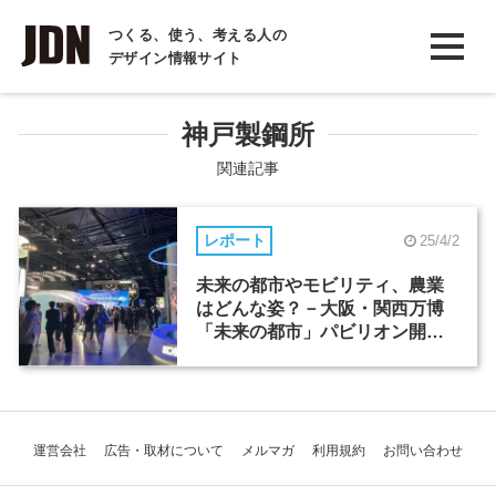
INTERVIEW
つくる、使う、考える人の
デザイン情報サイト
インタビュー
REPORT
神戸製鋼所
レポート
関連記事
COLUMN
レポート
25/4/2
コラム
未来の都市やモビリティ、農業
はどんな姿？－大阪・関西万博
「未来の都市」パビリオン開幕
前レポート
運営会社
広告・取材について
メルマガ
利用規約
お問い合わせ