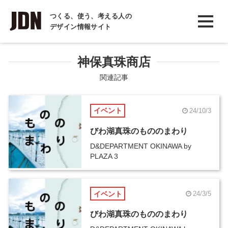
INTERVIEW
つくる、使う、考える人の
デザイン情報サイト
インタビュー
REPORT
神保真珠商店
レポート
関連記事
COLUMN
イベント
24/10/3
コラム
びわ湖真珠のもののまわり
D&DEPARTMENT OKINAWA by
PLAZA 3
イベント
24/3/5
びわ湖真珠のもののまわり