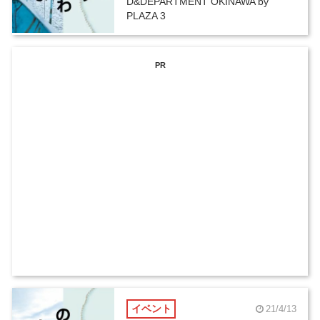
D&DEPARTMENT OKINAWA by
PLAZA 3
PR
イベント
21/4/13