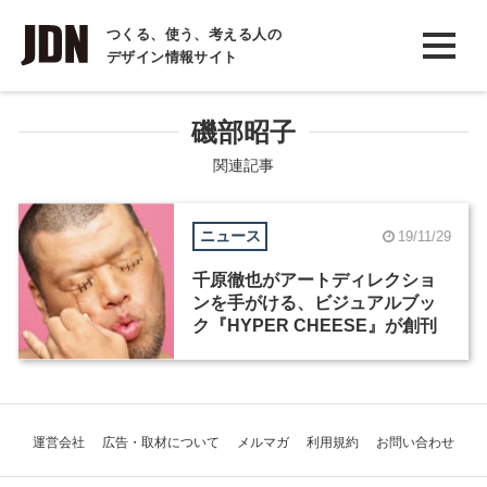
INTERVIEW
つくる、使う、考える人の
デザイン情報サイト
インタビュー
REPORT
磯部昭子
レポート
関連記事
COLUMN
ニュース
19/11/29
コラム
千原徹也がアートディレクショ
ンを手がける、ビジュアルブッ
ク『HYPER CHEESE』が創刊
運営会社
広告・取材について
メルマガ
利用規約
お問い合わせ