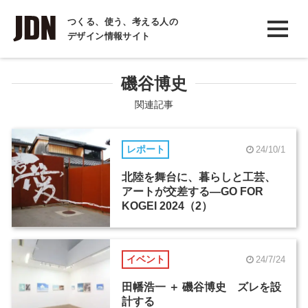
INTERVIEW
つくる、使う、考える人の
デザイン情報サイト
インタビュー
REPORT
磯谷博史
レポート
関連記事
COLUMN
レポート
24/10/1
コラム
北陸を舞台に、暮らしと工芸、
アートが交差する―GO FOR
KOGEI 2024（2）
イベント
24/7/24
田幡浩一 ＋ 磯谷博史 ズレを設
計する