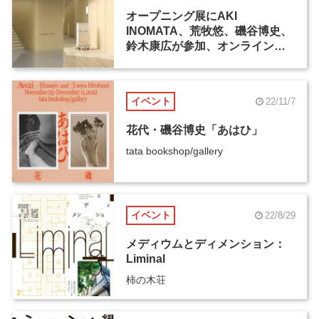
オープニング展にAKI
INOMATA、荒牧悠、磯谷博史、
鈴木康広が参加、オンラインギ
ャラリー「ELEMENT
GALLERY」がスタート
イベント
22/11/7
花代・磯谷博史「あはひ」
tata bookshop/gallery
イベント
22/8/29
メディウムとディメンション：
Liminal
柿の木荘