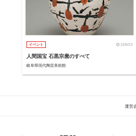
16/8/23
イベント
人間国宝 石黒宗麿のすべて
岐阜県現代陶芸美術館
運営