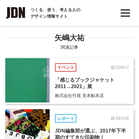
INTERVIEW
つくる、使う、考える人の
デザイン情報サイト
インタビュー
REPORT
矢嶋大祐
レポート
関連記事
COLUMN
イベント
21/9/17
コラム
「感じるブックジャケット
2011→2021」展
株式会社竹尾 見本帖本店
レポート
18/2/16
JDN編集部が選ぶ、2017年下半
期のすてきな印刷物！