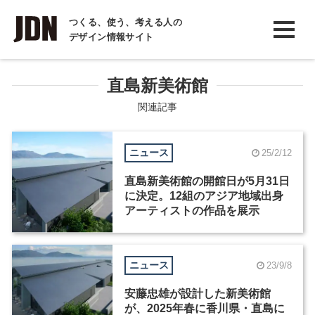
INTERVIEW
つくる、使う、考える人の
デザイン情報サイト
インタビュー
REPORT
直島新美術館
レポート
関連記事
COLUMN
ニュース
25/2/12
コラム
直島新美術館の開館⽇が5⽉31⽇
に決定。12組のアジア地域出身
アーティストの作品を展示
ニュース
23/9/8
安藤忠雄が設計した新美術館
が、2025年春に香川県・直島に