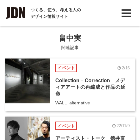
INTERVIEW
つくる、使う、考える人の
デザイン情報サイト
インタビュー
REPORT
畠中実
レポート
関連記事
COLUMN
イベント
2/16
コラム
Collection – Correction メデ
ィアアートの再編成と作品の延
命
WALL_alternative
イベント
22/11/9
アーティスト・トーク 徳井直