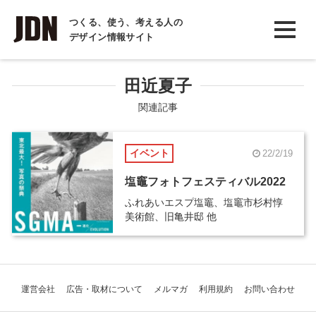
INTERVIEW
つくる、使う、考える人の
デザイン情報サイト
インタビュー
REPORT
田近夏子
レポート
関連記事
COLUMN
イベント
22/2/19
コラム
塩竈フォトフェスティバル2022
ふれあいエスプ塩竈、塩竈市杉村惇
美術館、旧亀井邸 他
運営会社
広告・取材について
メルマガ
利用規約
お問い合わせ