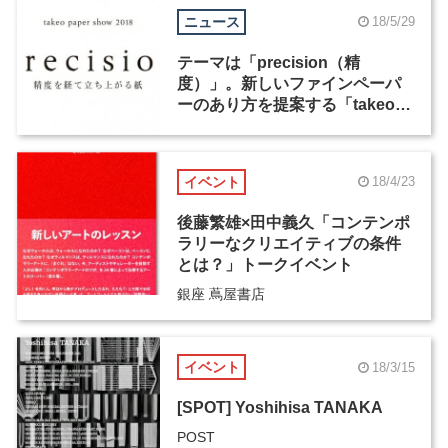
ニュース
18/5/29
テーマは「precision（精
度）」。新しいファインペーパ
ーのあり方を提案する「takeo
paper show 2018」が4年ぶりに
開催
イベント
18/4/23
後藤繁雄×田中義久「コンテンポ
ラリーなクリエイティブの条件
とは？」トークイベント
銀座 蔦屋書店
イベント
18/3/15
[SPOT] Yoshihisa TANAKA
POST