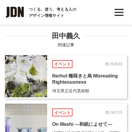
INTERVIEW
つくる、使う、考える人の
デザイン情報サイト
インタビュー
REPORT
田中義久
レポート
関連記事
COLUMN
イベント
25/8/19
コラム
Nerhol 種蒔きと烏 Misreading
Righteousness
埼玉県立近代美術館
イベント
24/2/15
On Washi ―和紙によせて―