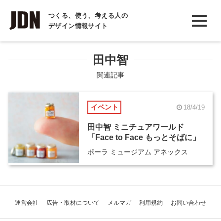
INTERVIEW
つくる、使う、考える人の
デザイン情報サイト
インタビュー
REPORT
田中智
レポート
関連記事
COLUMN
イベント
18/4/19
コラム
田中智 ミニチュアワールド
「Face to Face もっとそばに」
ポーラ ミュージアム アネックス
運営会社
広告・取材について
メルマガ
利用規約
お問い合わせ