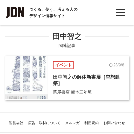
INTERVIEW
つくる、使う、考える人の
デザイン情報サイト
インタビュー
REPORT
田中智之
レポート
関連記事
COLUMN
イベント
23/9/8
コラム
田中智之の解体新書展［空想建
築］
蔦屋書店 熊本三年坂
運営会社
広告・取材について
メルマガ
利用規約
お問い合わせ