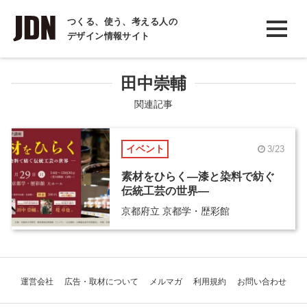
INTERVIEW
つくる、使う、考える人の
デザイン情報サイト
インタビュー
REPORT
田中崇輔
レポート
関連記事
COLUMN
イベント
3/23
コラム
素材をひらく―漆と染料で紡ぐ
伝統工芸の世界―
京都府立 京都学・歴彩館
運営会社
広告・取材について
メルマガ
利用規約
お問い合わせ