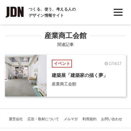
INTERVIEW
つくる、使う、考える人の
デザイン情報サイト
インタビュー
REPORT
産業商工会館
レポート
関連記事
COLUMN
イベント
17/4/17
コラム
建築展「建築家の描く夢」
産業商工会館
運営会社
広告・取材について
メルマガ
利用規約
お問い合わせ