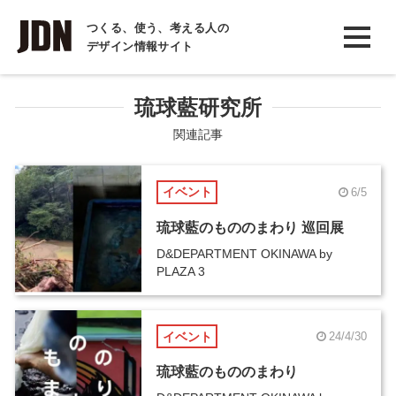
INTERVIEW
つくる、使う、考える人の
デザイン情報サイト
インタビュー
REPORT
琉球藍研究所
レポート
関連記事
COLUMN
イベント
6/5
コラム
琉球藍のもののまわり 巡回展
D&DEPARTMENT OKINAWA by
PLAZA 3
イベント
24/4/30
琉球藍のもののまわり