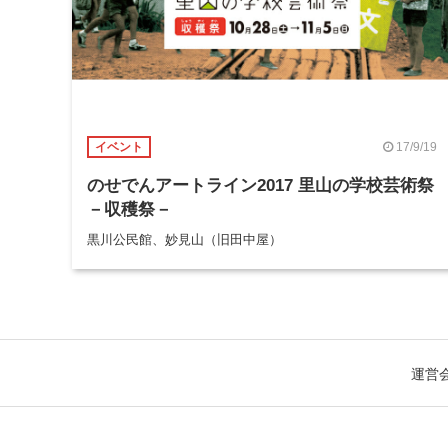
17/9/19
イベント
のせでんアートライン2017 里山の学校芸術祭
－収穫祭－
黒川公民館、妙見山（旧田中屋）
運営