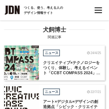
INTERVIEW
つくる、使う、考える人の
デザイン情報サイト
インタビュー
REPORT
犬飼博士
レポート
関連記事
COLUMN
ニュース
24/4/25
コラム
クリエイティブ×テクノロジーを
つくり、体験し、考えるイベン
ト「CCBT COMPASS 2024」が
5月3日から15日間開催
ニュース
22/7/21
アート×デジタル×デザインの創
造拠点「シビック・クリエイテ