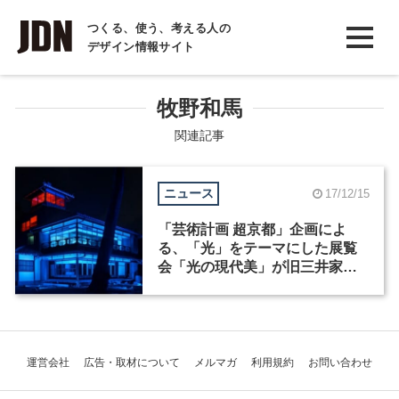
INTERVIEW
つくる、使う、考える人の
デザイン情報サイト
インタビュー
REPORT
牧野和馬
レポート
関連記事
COLUMN
ニュース
17/12/15
コラム
「芸術計画 超京都」企画によ
る、「光」をテーマにした展覧
会「光の現代美」が旧三井家下
鴨別邸で12月15日から開催
運営会社
広告・取材について
メルマガ
利用規約
お問い合わせ