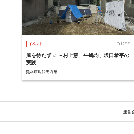
17/9/1
イベント
風を待たず に－村上慧、牛嶋均、坂口恭平の
実践
熊本市現代美術館
運営