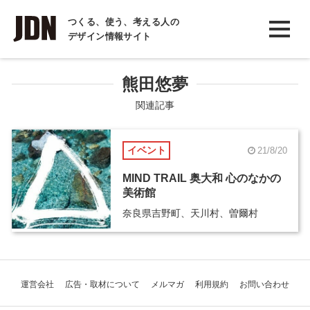
INTERVIEW
つくる、使う、考える人の
デザイン情報サイト
インタビュー
REPORT
熊田悠夢
レポート
関連記事
COLUMN
イベント
21/8/20
コラム
MIND TRAIL 奥大和 心のなかの
美術館
奈良県吉野町、天川村、曽爾村
運営会社
広告・取材について
メルマガ
利用規約
お問い合わせ