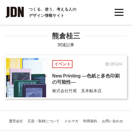
INTERVIEW
つくる、使う、考える人の
デザイン情報サイト
インタビュー
REPORT
熊倉桂三
レポート
関連記事
COLUMN
イベント
18/12/4
コラム
New Printing ―色紙と多色印刷
の可能性―
株式会社竹尾 見本帖本店
運営会社
広告・取材について
メルマガ
利用規約
お問い合わせ