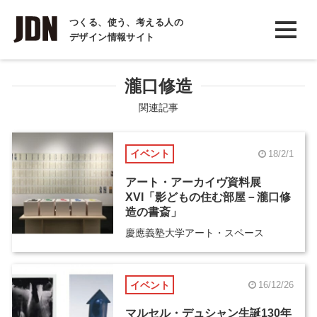
INTERVIEW
つくる、使う、考える人の
デザイン情報サイト
インタビュー
REPORT
瀧口修造
レポート
関連記事
COLUMN
イベント
18/2/1
コラム
アート・アーカイヴ資料展
XVI「影どもの住む部屋－瀧口修
造の書斎」
慶應義塾大学アート・スペース
イベント
16/12/26
マルセル・デュシャン生誕130年