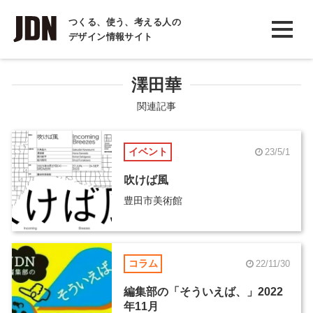
INTERVIEW
つくる、使う、考える人の
デザイン情報サイト
インタビュー
REPORT
澤田華
レポート
関連記事
COLUMN
イベント
23/5/1
コラム
吹けば風
豊田市美術館
コラム
22/11/30
編集部の「そういえば、」2022
年11月