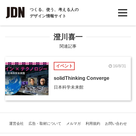
INTERVIEW
つくる、使う、考える人の
デザイン情報サイト
インタビュー
REPORT
澄川喜一
レポート
関連記事
COLUMN
イベント
16/8/31
コラム
solidThinking Converge
日本科学未来館
運営会社
広告・取材について
メルマガ
利用規約
お問い合わせ