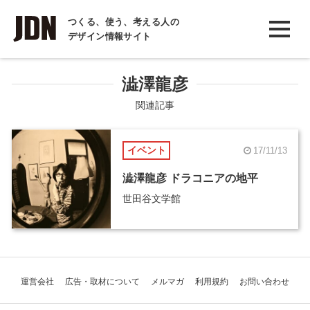
INTERVIEW
つくる、使う、考える人の
デザイン情報サイト
インタビュー
REPORT
澁澤龍彦
レポート
関連記事
COLUMN
イベント
17/11/13
コラム
澁澤龍彦 ドラコニアの地平
世田谷文学館
運営会社
広告・取材について
メルマガ
利用規約
お問い合わせ