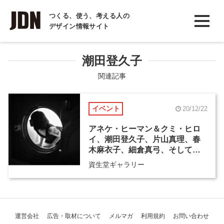
INTERVIEW
つくる、使う、考える人の
デザイン情報サイト
インタビュー
REPORT
潮田登久子
レポート
関連記事
COLUMN
イベント
20/12/22
コラム
アネケ・ヒーマン＆クミ・ヒロ
イ、潮田登久子、片山真理、春
木麻衣子、細倉真弓、そして、
あなたの視点
資生堂ギャラリー
運営会社
広告・取材について
メルマガ
利用規約
お問い合わせ