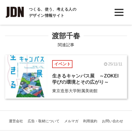
INTERVIEW
つくる、使う、考える人の
デザイン情報サイト
インタビュー
REPORT
渡部千春
レポート
関連記事
COLUMN
イベント
25/11/11
コラム
生きるキャンパス展 ～ZOKEI
学びの環境とその広がり～
東京造形大学附属美術館
運営会社
広告・取材について
メルマガ
利用規約
お問い合わせ