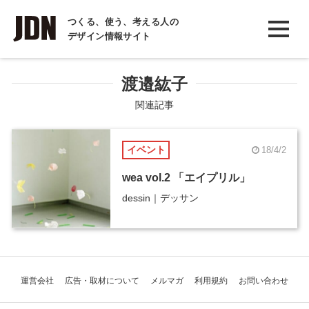
INTERVIEW
つくる、使う、考える人の
デザイン情報サイト
インタビュー
REPORT
渡邉紘子
レポート
関連記事
COLUMN
イベント
18/4/2
コラム
wea vol.2 「エイプリル」
dessin｜デッサン
運営会社
広告・取材について
メルマガ
利用規約
お問い合わせ