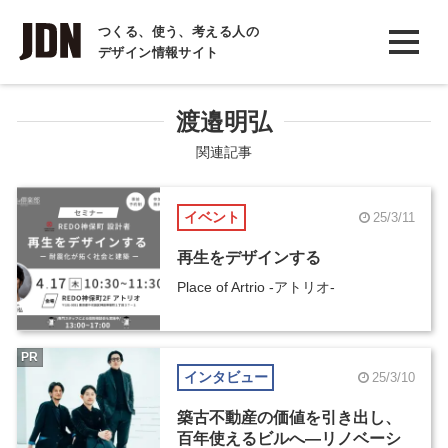
INTERVIEW
つくる、使う、考える人の
デザイン情報サイト
インタビュー
REPORT
渡邉明弘
レポート
関連記事
COLUMN
イベント
25/3/11
コラム
再生をデザインする
Place of Artrio -アトリオ-
PR
インタビュー
25/3/10
築古不動産の価値を引き出し、
百年使えるビルへ―リノベーシ