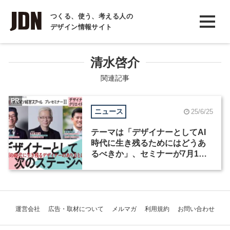
INTERVIEW
つくる、使う、考える人の
デザイン情報サイト
インタビュー
REPORT
清水啓介
レポート
関連記事
COLUMN
PR
ニュース
25/6/25
コラム
テーマは「デザイナーとしてAI
時代に生き残るためにはどうあ
るべきか」、セミナーが7月1日
に開催！締切迫る
運営会社
広告・取材について
メルマガ
利用規約
お問い合わせ