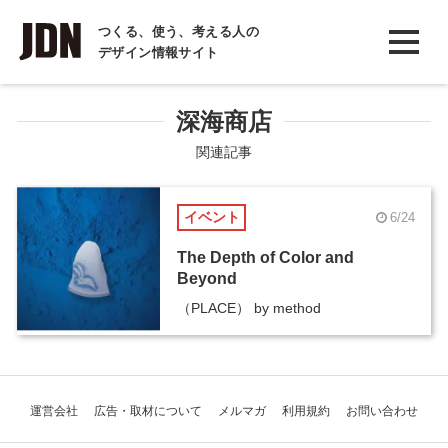
INTERVIEW
つくる、使う、考える人の
デザイン情報サイト
インタビュー
REPORT
深海商店
レポート
関連記事
COLUMN
イベント
6/24
コラム
The Depth of Color and
Beyond
（PLACE） by method
運営会社
広告・取材について
メルマガ
利用規約
お問い合わせ