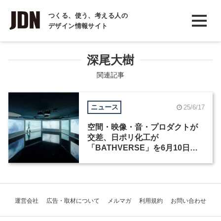
INTERVIEW
つくる、使う、考える人の
デザイン情報サイト
インタビュー
REPORT
深尾大樹
レポート
関連記事
COLUMN
ニュース
25/6/17
コラム
空間・映像・音・プロダクトが
交差、日ポリ化工が
「BATHVERSE」を6月10日に
品川でオープン
運営会社
広告・取材について
メルマガ
利用規約
お問い合わせ