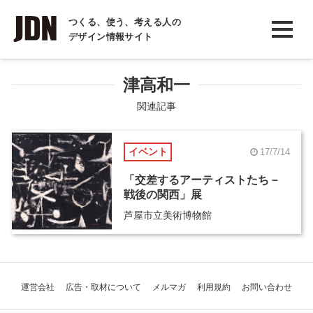
INTERVIEW
つくる、使う、考える人の
デザイン情報サイト
インタビュー
REPORT
津高和一
レポート
関連記事
COLUMN
イベント
17/7/14
コラム
「交差するアーティストたち－
戦後の関西」展
芦屋市立美術博物館
運営会社
広告・取材について
メルマガ
利用規約
お問い合わせ