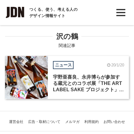
INTERVIEW
つくる、使う、考える人の
デザイン情報サイト
インタビュー
REPORT
沢の鶴
レポート
関連記事
COLUMN
ニュース
20/1/20
コラム
宇野亜喜良、永井博らが参加す
る蔵元とのコラボ展「THE ART
LABEL SAKE プロジェクト」が
2月4日まで開催中
運営会社
広告・取材について
メルマガ
利用規約
お問い合わせ