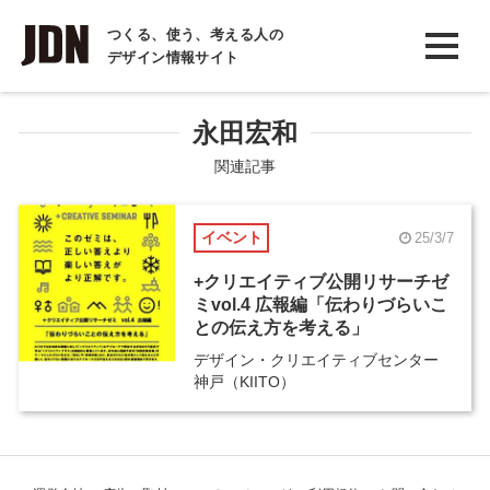
INTERVIEW
つくる、使う、考える人の
デザイン情報サイト
インタビュー
REPORT
永田宏和
レポート
関連記事
COLUMN
イベント
25/3/7
コラム
+クリエイティブ公開リサーチゼ
ミvol.4 広報編「伝わりづらいこ
との伝え方を考える」
デザイン・クリエイティブセンター
神戸（KIITO）