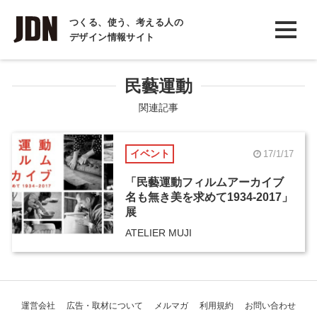
INTERVIEW
つくる、使う、考える人の
デザイン情報サイト
インタビュー
REPORT
民藝運動
レポート
関連記事
COLUMN
イベント
17/1/17
コラム
「民藝運動フィルムアーカイブ
名も無き美を求めて1934-2017」
展
ATELIER MUJI
運営会社
広告・取材について
メルマガ
利用規約
お問い合わせ