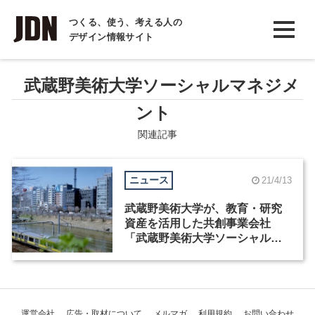
INTERVIEW
つくる、使う、考える人の
デザイン情報サイト
インタビュー
REPORT
武蔵野美術⼤学ソーシャルマネジメ
レポート
ント
COLUMN
関連記事
コラム
ニュース
21/4/13
武蔵野美術大学が、教育・研究
資産を活⽤した共創事業会社
「武蔵野美術⼤学ソーシャルマ
ネジメント」を設立
運営会社
広告・取材について
メルマガ
利用規約
お問い合わせ