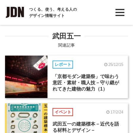
INTERVIEW
つくる、使う、考える人の
デザイン情報サイト
インタビュー
REPORT
武田五一
レポート
関連記事
COLUMN
レポート
25/12/15
コラム
「京都モダン建築祭」で味わう
意匠・素材・職人技－守り継が
れてきた建物の魅力（1）
イベント
17/2/24
武田五一の建築標本－近代を語
る材料とデザイン－