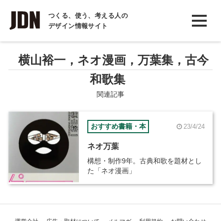
INTERVIEW
つくる、使う、考える人の
デザイン情報サイト
インタビュー
REPORT
横山裕一，ネオ漫画，万葉集，古今
レポート
和歌集
COLUMN
関連記事
コラム
おすすめ書籍・本
23/4/24
ネオ万葉
構想・制作9年。古典和歌を題材とし
た「ネオ漫画」