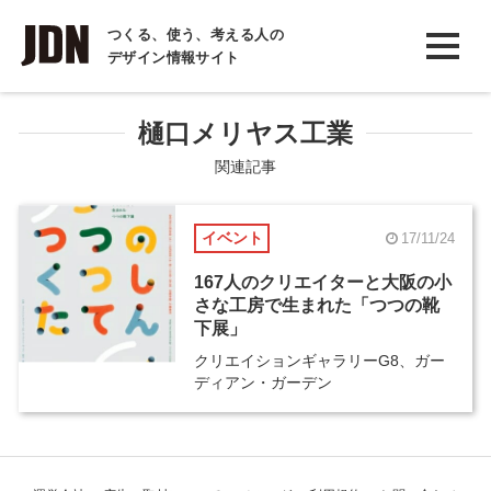
INTERVIEW
つくる、使う、考える人の
デザイン情報サイト
インタビュー
REPORT
樋口メリヤス工業
レポート
関連記事
COLUMN
イベント
17/11/24
コラム
167人のクリエイターと大阪の小
さな工房で生まれた「つつの靴
下展」
クリエイションギャラリーG8、ガー
ディアン・ガーデン