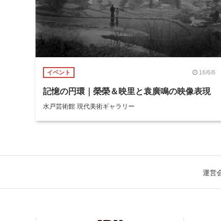
16/6/6
イベント
記憶の円環｜榮榮＆映里と袁廣鳴の映像表現
水戸芸術館 現代美術ギャラリー
運営