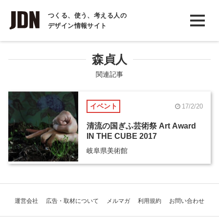
INTERVIEW
つくる、使う、考える人の
デザイン情報サイト
インタビュー
REPORT
森貞人
レポート
関連記事
COLUMN
イベント
17/2/20
コラム
清流の国ぎふ芸術祭 Art Award
IN THE CUBE 2017
岐阜県美術館
運営会社
広告・取材について
メルマガ
利用規約
お問い合わせ