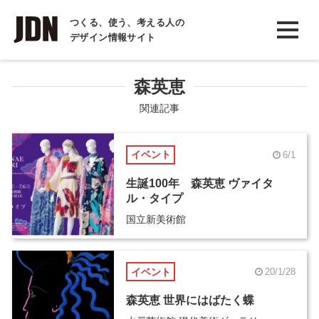
INTERVIEW
つくる、使う、考える人の
デザイン情報サイト
インタビュー
REPORT
森英恵
レポート
関連記事
COLUMN
イベント
6/1
コラム
生誕100年 森英恵 ヴァイタ
ル・タイプ
国立新美術館
イベント
20/1/28
森英恵 世界にはばたく蝶