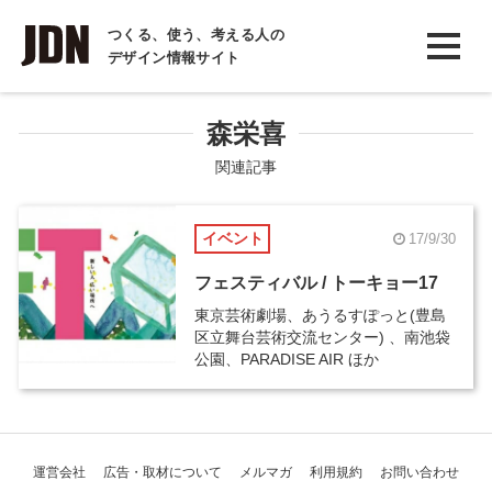
INTERVIEW
つくる、使う、考える人の
デザイン情報サイト
インタビュー
REPORT
森栄喜
レポート
関連記事
COLUMN
イベント
17/9/30
コラム
フェスティバル / トーキョー17
東京芸術劇場、あうるすぽっと(豊島
区立舞台芸術交流センター) 、南池袋
公園、PARADISE AIR ほか
運営会社
広告・取材について
メルマガ
利用規約
お問い合わせ