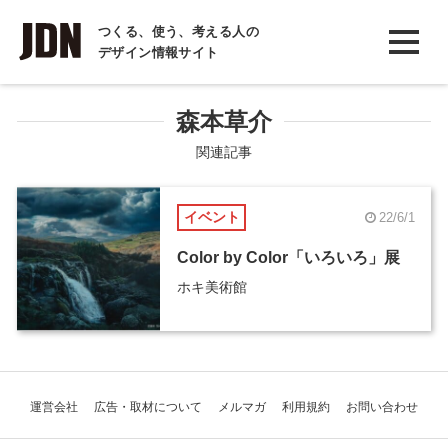
INTERVIEW
つくる、使う、考える人の
デザイン情報サイト
インタビュー
REPORT
森本草介
レポート
関連記事
COLUMN
イベント
22/6/1
コラム
Color by Color「いろいろ」展
ホキ美術館
運営会社
広告・取材について
メルマガ
利用規約
お問い合わせ