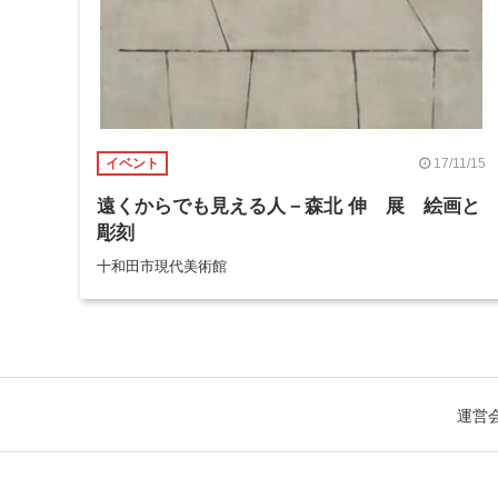
17/11/15
イベント
遠くからでも見える人－森北 伸 展 絵画と
彫刻
十和田市現代美術館
運営