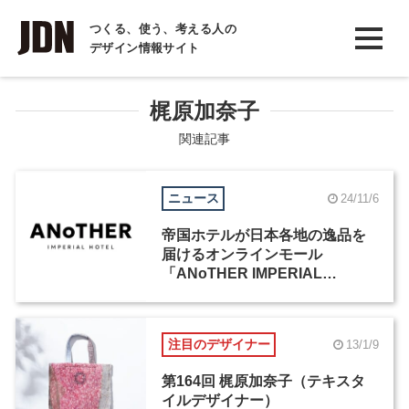
INTERVIEW
つくる、使う、考える人の
デザイン情報サイト
インタビュー
REPORT
梶原加奈子
レポート
関連記事
COLUMN
ニュース
24/11/6
コラム
帝国ホテルが日本各地の逸品を
届けるオンラインモール
「ANoTHER IMPERIAL
HOTEL」をオープン
注目のデザイナー
13/1/9
第164回 梶原加奈子（テキスタ
イルデザイナー）