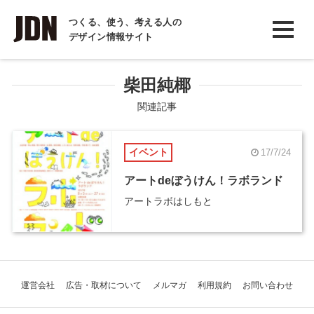
INTERVIEW
つくる、使う、考える人の
デザイン情報サイト
インタビュー
REPORT
柴田純椰
レポート
関連記事
COLUMN
イベント
17/7/24
コラム
アートdeぼうけん！ラボランド
アートラボはしもと
運営会社
広告・取材について
メルマガ
利用規約
お問い合わせ