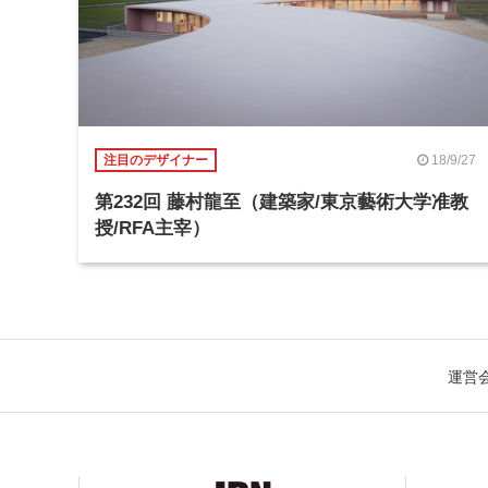
18/9/27
注目のデザイナー
第232回 藤村龍至（建築家/東京藝術大学准教
授/RFA主宰）
運営