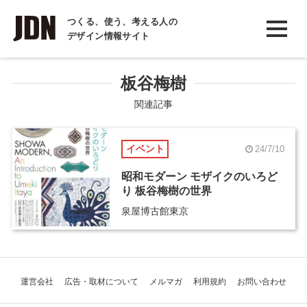
INTERVIEW
つくる、使う、考える人の
デザイン情報サイト
インタビュー
REPORT
板谷梅樹
レポート
関連記事
COLUMN
イベント
24/7/10
コラム
昭和モダーン モザイクのいろど
り 板谷梅樹の世界
泉屋博古館東京
運営会社
広告・取材について
メルマガ
利用規約
お問い合わせ